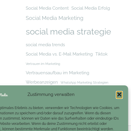
Social Media Content
Social Media Erfolg
Social Media Marketing
social media strategie
social media trends
Social Media vs. E-Mail Marketing
Tiktok
Vertrauen im Marketing
Vertrauensaufbau im Marketing
Werbeanzeigen
WhatsApp Marketing Strategien
Zielgruppe
Zielgruppe erreichen
Zustimmung verwalten
Zielgruppenansprache
optimales Erlebnis zu bieten, verwenden wir Technologien wie Cookies, um
mationen zu speichern und/oder darauf zuzugreifen. Wenn du diesen
n zustimmst, können wir Daten wie das Surfverhalten oder eindeutige IDs
Website verarbeiten. Wenn du deine Zustimmung nicht erteilst oder
t, können bestimmte Merkmale und Funktionen beeinträchtigt werden.