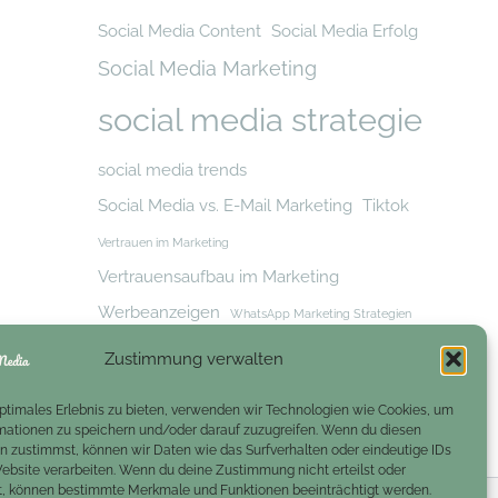
Social Media Content
Social Media Erfolg
Social Media Marketing
social media strategie
social media trends
Social Media vs. E-Mail Marketing
Tiktok
Vertrauen im Marketing
Vertrauensaufbau im Marketing
Werbeanzeigen
WhatsApp Marketing Strategien
Zielgruppe
Zielgruppe erreichen
Zustimmung verwalten
Zielgruppenansprache
optimales Erlebnis zu bieten, verwenden wir Technologien wie Cookies, um
mationen zu speichern und/oder darauf zuzugreifen. Wenn du diesen
n zustimmst, können wir Daten wie das Surfverhalten oder eindeutige IDs
Website verarbeiten. Wenn du deine Zustimmung nicht erteilst oder
t, können bestimmte Merkmale und Funktionen beeinträchtigt werden.