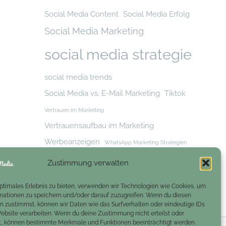
Social Media Content
Social Media Erfolg
Social Media Marketing
social media strategie
social media trends
Social Media vs. E-Mail Marketing
Tiktok
Vertrauen im Marketing
Vertrauensaufbau im Marketing
Werbeanzeigen
WhatsApp Marketing Strategien
Zielgruppe
Zielgruppe erreichen
Zustimmung verwalten
Zielgruppenansprache
optimales Erlebnis zu bieten, verwenden wir Technologien wie Cookies, um
mationen zu speichern und/oder darauf zuzugreifen. Wenn du diesen
n zustimmst, können wir Daten wie das Surfverhalten oder eindeutige IDs
Website verarbeiten. Wenn du deine Zustimmung nicht erteilst oder
t, können bestimmte Merkmale und Funktionen beeinträchtigt werden.