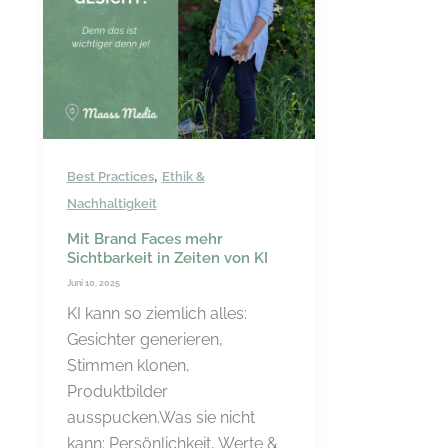
,
Best Practices
Ethik &
Nachhaltigkeit
Mit Brand Faces mehr
Sichtbarkeit in Zeiten von KI
Juni 10, 2025
KI kann so ziemlich alles:
Gesichter generieren,
Stimmen klonen,
Produktbilder
ausspucken.Was sie nicht
kann: Persönlichkeit, Werte &