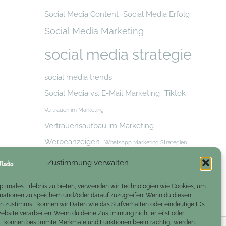
Social Media Content
Social Media Erfolg
Social Media Marketing
social media strategie
social media trends
Social Media vs. E-Mail Marketing
Tiktok
Vertrauen im Marketing
Vertrauensaufbau im Marketing
Werbeanzeigen
WhatsApp Marketing Strategien
Zielgruppe
Zielgruppe erreichen
Zustimmung verwalten
Zielgruppenansprache
optimales Erlebnis zu bieten, verwenden wir Technologien wie Cookies, um
mationen zu speichern und/oder darauf zuzugreifen. Wenn du diesen
n zustimmst, können wir Daten wie das Surfverhalten oder eindeutige IDs
Website verarbeiten. Wenn du deine Zustimmung nicht erteilst oder
t, können bestimmte Merkmale und Funktionen beeinträchtigt werden.