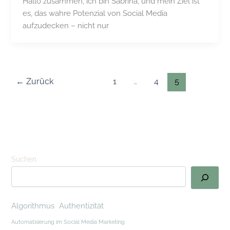
Hallo zusammen, ich bin Sabrina, und mein Ziel ist
es, das wahre Potenzial von Social Media
aufzudecken – nicht nur
←
Zurück
1
…
4
5
Suchen
Algorithmus
Authentizität
Automatisierung im Social Media Marketing