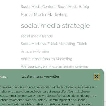
Social Media Content
Social Media Erfolg
Social Media Marketing
social media strategie
social media trends
Social Media vs. E-Mail Marketing
Tiktok
Vertrauen im Marketing
Vertrauensaufbau im Marketing
Werbeanzeigen
WhatsApp Marketing Strategien
Zielgruppe
Zielgruppe erreichen
Zustimmung verwalten
Zielgruppenansprache
optimales Erlebnis zu bieten, verwenden wir Technologien wie Cookies, um
mationen zu speichern und/oder darauf zuzugreifen. Wenn du diesen
n zustimmst, können wir Daten wie das Surfverhalten oder eindeutige IDs
Website verarbeiten. Wenn du deine Zustimmung nicht erteilst oder
t, können bestimmte Merkmale und Funktionen beeinträchtigt werden.